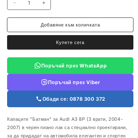
Намаляване
Увеличаване
на
на
количеството
количеството
за
за
Добавяне към количката
Капаци
Капаци
за
за
Купете сега
огледала
огледала
БАТМАН
БАТМАН
дизайн
дизайн
за
за
Поръчай през WhatsApp
AUDI
AUDI
A3
A3
Поръчай през Viber
8P
8P
-
-
3
3
Обади се: 0878 300 372
врати
врати
2004-
2004-
2007
2007
Капаците "Батман" за Audi A3 8P (3 врати, 2004-
-
-
2007) в черен пиано лак са специално проектирани,
черен
черен
пиано
пиано
за да придадат на автомобила елегантен и спортен