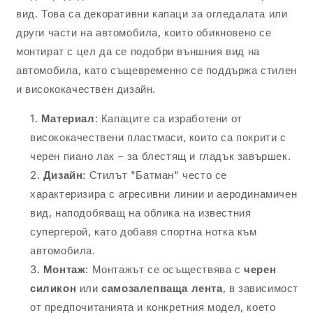
лак
лак
вид. Това са декоративни капаци за огледалата или
други части на автомобила, които обикновено се
монтират с цел да се подобри външния вид на
автомобила, като същевременно се поддържа стилен
и висококачествен дизайн.
Материал
: Капаците са изработени от
висококачествени пластмаси, които са покрити с
черен пиано лак – за блестящ и гладък завършек.
Дизайн
: Стилът "Батман" често се
характеризира с агресивни линии и аеродинамичен
вид, наподобяващ на облика на известния
супергерой, като добавя спортна нотка към
автомобила.
Монтаж
: Монтажът се осъществява с
черен
силикон
или
самозалепваща лента
, в зависимост
от предпочитанията и конкретния модел, което