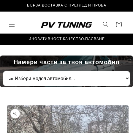
Преминаване
БЪРЗА ДОСТАВКА С ПРЕГЛЕД И ПРОБА
към
съдържанието
Количка
ИНОВАТИВНОСТ.КАЧЕСТВО.ПАСВАНЕ
Намери части за твоя автомобил
Прескочи към
информацията
за продукта